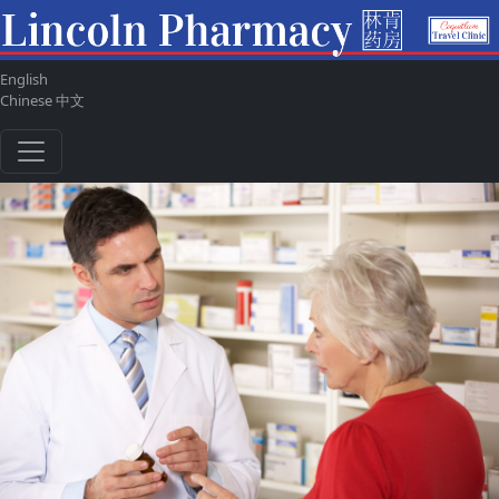
English
ul
Chinese 中文