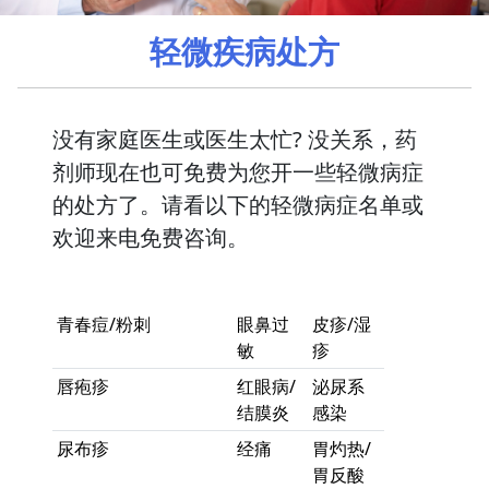
轻微疾病处方
没有家庭医生或医生太忙? 没关系，药
剂师现在也可免费为您开一些轻微病症
的处方了。请看以下的轻微病症名单或
欢迎来电免费咨询。
青春痘/粉刺
眼鼻过
皮疹/湿
敏
疹
唇疱疹
红眼病/
泌尿系
结膜炎
感染
尿布疹
经痛
胃灼热/
胃反酸