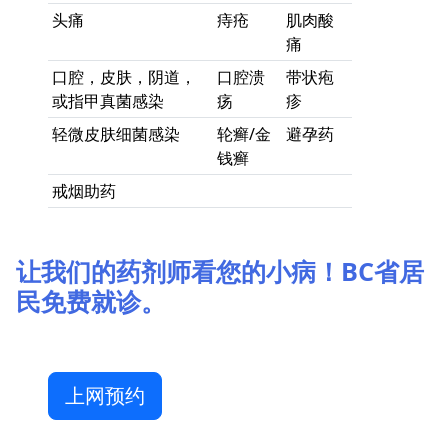
头痛
痔疮
肌肉酸
痛
口腔，皮肤，阴道，
口腔溃
带状疱
或指甲真菌感染
疡
疹
轻微皮肤细菌感染
轮癣/金
避孕药
钱癣
戒烟助药
让我们的药剂师看您的小病！BC省居
民免费就诊。
上网预约